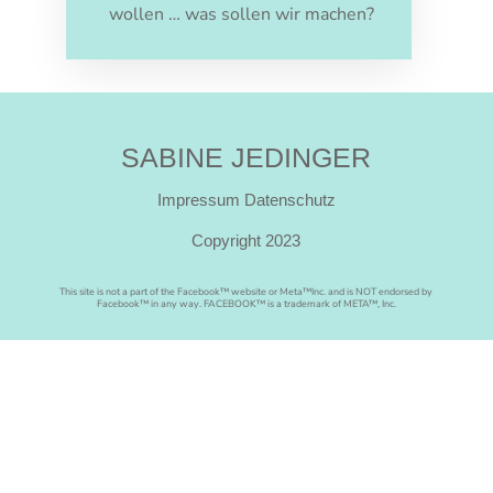
wollen … was sollen wir machen?
SABINE JEDINGER
Impressum
Datenschutz
Copyright 2023
Ar
This site is not a part of the Facebook™ website or Meta™Inc. and is NOT endorsed by
Facebook™ in any way. FACEBOOK™ is a trademark of META™, Inc.
ch
ive
s
O
kt